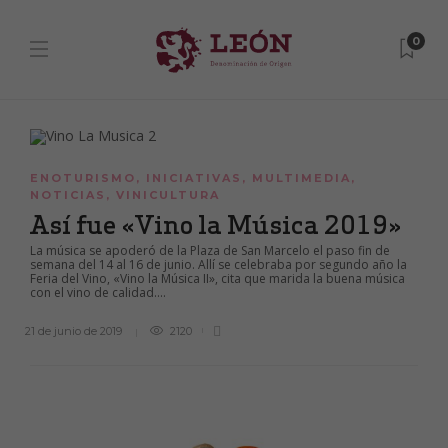
0
ENOTURISMO
,
INICIATIVAS
,
MULTIMEDIA
,
NOTICIAS
,
VINICULTURA
Así fue «Vino la Música 2019»
La música se apoderó de la Plaza de San Marcelo el paso fin de
semana del 14 al 16 de junio. Allí se celebraba por segundo año la
Feria del Vino, «Vino la Música II», cita que marida la buena música
con el vino de calidad....
21 de junio de 2019
2120