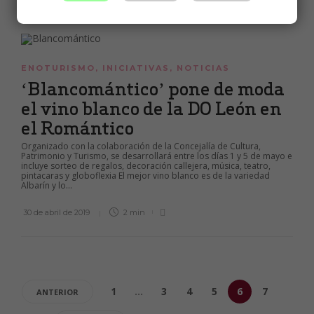
ENOTURISMO
,
INICIATIVAS
,
NOTICIAS
‘Blancomántico’ pone de moda
el vino blanco de la DO León en
el Romántico
Organizado con la colaboración de la Concejalía de Cultura,
Patrimonio y Turismo, se desarrollará entre los días 1 y 5 de mayo e
incluye sorteo de regalos, decoración callejera, música, teatro,
pintacaras y globoflexia El mejor vino blanco es de la variedad
Albarín y lo...
30 de abril de 2019
2 min
1
…
3
4
5
6
7
ANTERIOR