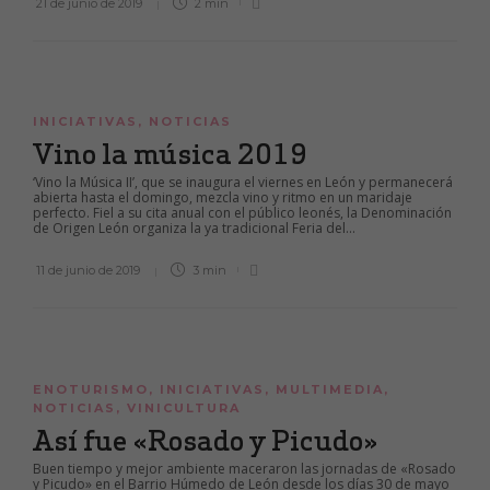
21 de junio de 2019
2 min
INICIATIVAS
,
NOTICIAS
Vino la música 2019
‘Vino la Música II’, que se inaugura el viernes en León y permanecerá
abierta hasta el domingo, mezcla vino y ritmo en un maridaje
perfecto. Fiel a su cita anual con el público leonés, la Denominación
de Origen León organiza la ya tradicional Feria del...
11 de junio de 2019
3 min
ENOTURISMO
,
INICIATIVAS
,
MULTIMEDIA
,
NOTICIAS
,
VINICULTURA
Así fue «Rosado y Picudo»
Buen tiempo y mejor ambiente maceraron las jornadas de «Rosado
y Picudo» en el Barrio Húmedo de León desde los días 30 de mayo