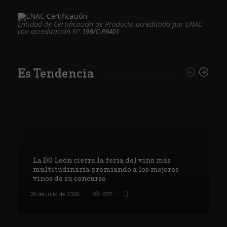
Entidad de Certificación de Producto acreditado por ENAC
con acreditación Nº
199/C-PR401
Es Tendencia
La DO León cierra la feria del vino más
multitudinaria premiando a los mejores
vinos de su concurso
26 de julio de 2026
857
8