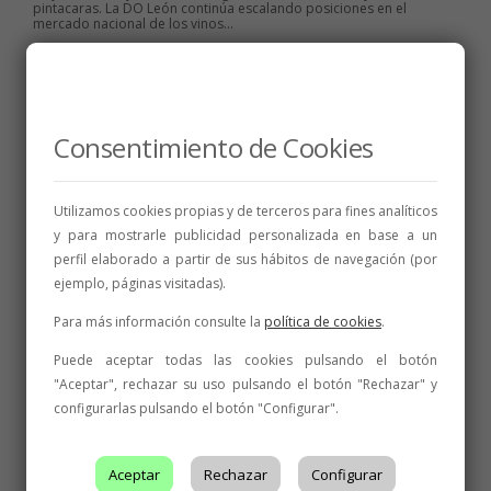
pintacaras. La DO León continúa escalando posiciones en el
mercado nacional de los vinos...
23 de mayo de 2019
1 min
Consentimiento de Cookies
ENOTURISMO
,
FERIAS Y CONVENCIONES
,
Utilizamos cookies propias y de terceros para fines analíticos
INICIATIVAS
,
NOTICIAS
,
VINICULTURA
y para mostrarle publicidad personalizada en base a un
La Denominación de Origen
perfil elaborado a partir de sus hábitos de navegación (por
León se sumará el próximo
ejemplo, páginas visitadas).
sábado por primera vez al Día
Para más información consulte la
política de cookies
.
Movimiento Vino
Puede aceptar todas las cookies pulsando el botón
A las 13.30 horas miles de personas alzarán sus copas desde
"Aceptar", rechazar su uso pulsando el botón "Rechazar" y
distintos puntos del país para participar en un brindis simultáneo y
colectivo. En Valencia de Don Juan la actividad se desarrollará a
configurarlas pulsando el botón "Configurar".
partir de las 12.00 horas, en la Plaza Mayor, con música y...
8 de mayo de 2019
2 min
Aceptar
Rechazar
Configurar