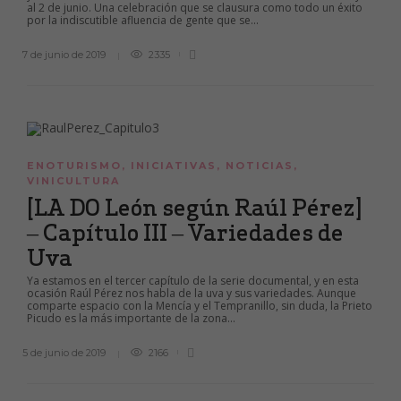
al 2 de junio. Una celebración que se clausura como todo un éxito
por la indiscutible afluencia de gente que se...
7 de junio de 2019
2335
ENOTURISMO
,
INICIATIVAS
,
NOTICIAS
,
VINICULTURA
[LA DO León según Raúl Pérez]
– Capítulo III – Variedades de
Uva
Ya estamos en el tercer capítulo de la serie documental, y en esta
ocasión Raúl Pérez nos habla de la uva y sus variedades. Aunque
comparte espacio con la Mencía y el Tempranillo, sin duda, la Prieto
Picudo es la más importante de la zona...
5 de junio de 2019
2166