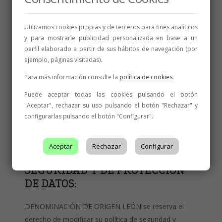
consentimiento expreso de su titular para cada
ocasión.
Utilizamos cookies propias y de terceros para fines analíticos
Recomendamos al cliente que no facilite a tercero
y para mostrarle publicidad personalizada en base a un
alguno su identificación, contraseña o números de
perfil elaborado a partir de sus hábitos de navegación (por
ejemplo, páginas visitadas).
referencia que DENOMINACIÓN DE ORIGEN LEÓN
pudiera proporcionarle. Asimismo, para garantizar
Para más información consulte la
política de cookies
.
que la protección del secreto profesional entre
Puede aceptar todas las cookies pulsando el botón
DENOMINACIÓN DE ORIGEN LEÓN y el cliente se
"Aceptar", rechazar su uso pulsando el botón "Rechazar" y
preserve en todas las comunicaciones, el
configurarlas pulsando el botón "Configurar".
cliente/usuario no debe revelar la información
confidencial a terceros.
Aceptar
Rechazar
Configurar
CAMBIOS EN LA POLÍTICA DE
SEGURIDAD Y DE PROTECCIÓN
DE DATOS:
DENOMINACIÓN DE ORIGEN LEÓN se reserva el
derecho de modificar su política de seguridad y