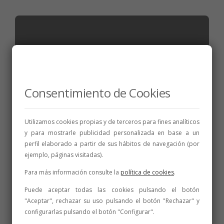
Consentimiento de Cookies
Utilizamos cookies propias y de terceros para fines analíticos
y para mostrarle publicidad personalizada en base a un
perfil elaborado a partir de sus hábitos de navegación (por
ejemplo, páginas visitadas).
NOTICIAS
,
PREMIOS
Para más información consulte la
política de cookies
.
La DO León coloca dos vinos entre los
cincuenta mejores rosados de todo el
Puede aceptar todas las cookies pulsando el botón
mundo para el verano 2024
"Aceptar", rechazar su uso pulsando el botón "Rechazar" y
configurarlas pulsando el botón "Configurar".
8 de junio de 2024
3 min