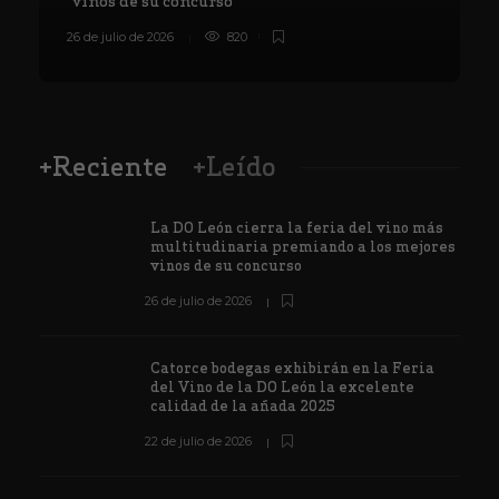
vinos de su concurso
26 de julio de 2026
820
8
+Reciente
+Leído
La DO León cierra la feria del vino más
multitudinaria premiando a los mejores
vinos de su concurso
26 de julio de 2026
Catorce bodegas exhibirán en la Feria
del Vino de la DO León la excelente
calidad de la añada 2025
22 de julio de 2026