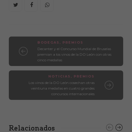
BODEGAS
,
PREMIOS
Decanter y el Concurso Mundial de Bruselas
premian a los vinos de la DO León con otras
cinco medallas
NOTICIAS
,
PREMIOS
Los vinos de la DO León cosechan otras
veintiuna medallas en cuatro grandes
concursos internacionales
Relacionados