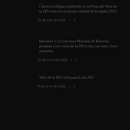
Catorce bodegas exhibirán en la Feria del Vino de
la DO León la excelente calidad de la añada 2025
22 de julio de 2026
Decanter y el Concurso Mundial de Bruselas
premian a los vinos de la DO León con otras cinco
medallas
20 de junio de 2026
Vino de la DO León para León XIV
8 de junio de 2026