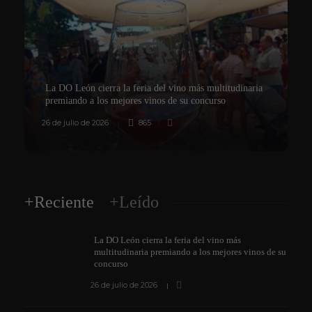
La DO León cierra la feria del vino más multitudinaria
premiando a los mejores vinos de su concurso
26 de julio de 2026
865
8
+Reciente
+Leído
La DO León cierra la feria del vino más
multitudinaria premiando a los mejores vinos de su
concurso
26 de julio de 2026