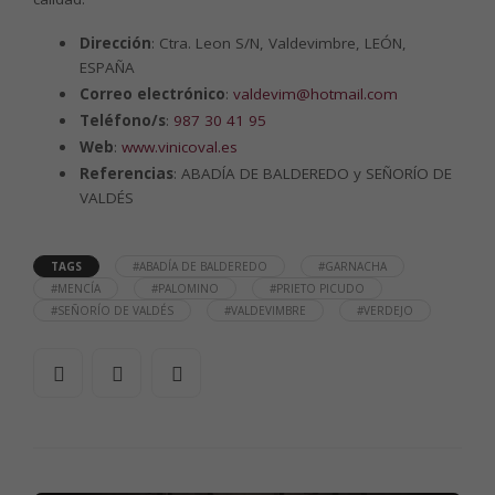
Dirección
: Ctra. Leon S/N, Valdevimbre, LEÓN,
ESPAÑA
Correo electrónico
:
valdevim@hotmail.com
Teléfono/s
:
987 30 41 95
Web
:
www.vinicoval.es
Referencias
: ABADÍA DE BALDEREDO y SEÑORÍO DE
VALDÉS
TAGS
#ABADÍA DE BALDEREDO
#GARNACHA
#MENCÍA
#PALOMINO
#PRIETO PICUDO
#SEÑORÍO DE VALDÉS
#VALDEVIMBRE
#VERDEJO