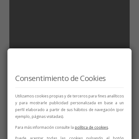
BODEGAS DO LEÓN
Peláez
Consentimiento de Cookies
10 de febrero de 2018
1 min
Utilizamos cookies propias y de terceros para fines analíticos
y para mostrarle publicidad personalizada en base a un
perfil elaborado a partir de sus hábitos de navegación (por
ejemplo, páginas visitadas).
Para más información consulte la
política de cookies
.
Puede aceptar todas las cookies pulsando el botón