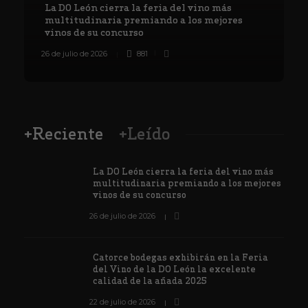
La DO León cierra la feria del vino más
multitudinaria premiando a los mejores
vinos de su concurso
26 de julio de 2026
881
8
+Reciente
+Leído
La DO León cierra la feria del vino más
multitudinaria premiando a los mejores
vinos de su concurso
26 de julio de 2026
Catorce bodegas exhibirán en la Feria
del Vino de la DO León la excelente
calidad de la añada 2025
22 de julio de 2026