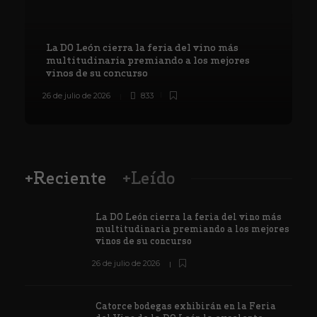
La DO León cierra la feria del vino más
multitudinaria premiando a los mejores
vinos de su concurso
26 de julio de 2026
833
8
+Reciente
+Leído
La DO León cierra la feria del vino más
multitudinaria premiando a los mejores
vinos de su concurso
26 de julio de 2026
Catorce bodegas exhibirán en la Feria