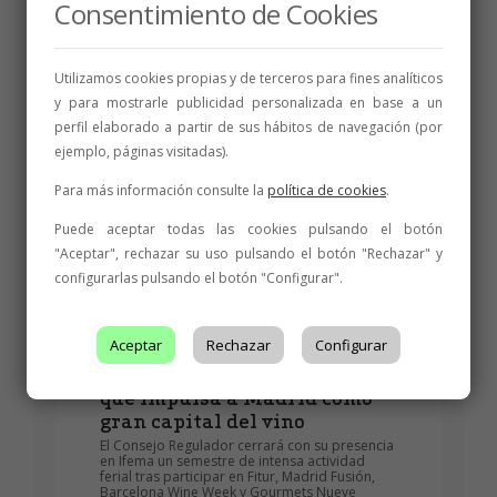
Consentimiento de Cookies
Pincerna, Gordonzello, Melgarajo, Meóriga, El
Sueño de las Alforjas, Valmadrigal y Petra
Merino triunfan en los Premios Baco, Ecovino,
International Virtus y Onvinum Un nuevo gran
Utilizamos cookies propias y de terceros para fines analíticos
oro, ocho oros y doce platas suman otras
veintiuna medallas para los vinos certificados
y para mostrarle publicidad personalizada en base a un
por la Denominación de Origen...
perfil elaborado a partir de sus hábitos de navegación (por
ejemplo, páginas visitadas).
6 de junio de 2026
3 min
Para más información consulte la
política de cookies
.
Puede aceptar todas las cookies pulsando el botón
"Aceptar", rechazar su uso pulsando el botón "Rechazar" y
configurarlas pulsando el botón "Configurar".
Aceptar
Rechazar
Configurar
La DO León llevará nueve
bodegas a Winemad, la feria
que impulsa a Madrid como
gran capital del vino
El Consejo Regulador cerrará con su presencia
en Ifema un semestre de intensa actividad
ferial tras participar en Fitur, Madrid Fusión,
Barcelona Wine Week y Gourmets Nueve