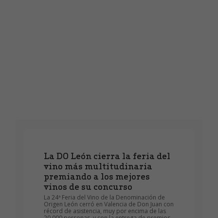
Bodegas
Vinos
La DO León cierra la feria del
vino más multitudinaria
premiando a los mejores
vinos de su concurso
La 24ª Feria del Vino de la Denominación de
Origen León cerró en Valencia de Don Juan con
récord de asistencia, muy por encima de las
20.000 personas, y con la entrega de premios