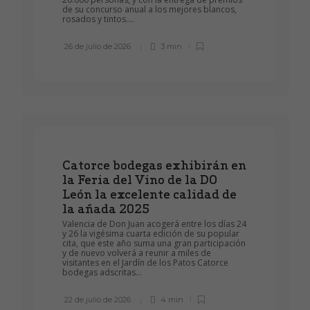
de su concurso anual a los mejores blancos,
rosados y tintos....
26 de julio de 2026
3 min
Catorce bodegas exhibirán en
la Feria del Vino de la DO
León la excelente calidad de
la añada 2025
Valencia de Don Juan acogerá entre los días 24
y 26 la vigésima cuarta edición de su popular
cita, que este año suma una gran participación
y de nuevo volverá a reunir a miles de
visitantes en el Jardín de los Patos Catorce
bodegas adscritas...
22 de julio de 2026
4 min