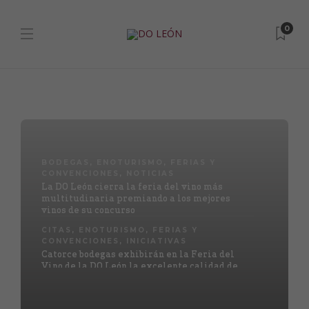
0
BODEGAS
,
ENOTURISMO
,
FERIAS Y
CONVENCIONES
,
NOTICIAS
La DO León cierra la feria del vino más
multitudinaria premiando a los mejores
vinos de su concurso
CITAS
,
ENOTURISMO
,
FERIAS Y
CONVENCIONES
,
INICIATIVAS
Catorce bodegas exhibirán en la Feria del
Vino de la DO León la excelente calidad de
la añada 2025
BODEGAS
,
PREMIOS