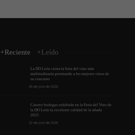
+Reciente
+Leído
La DO León cierra la feria del vino más
multitudinaria premiando a los mejores vinos de
su concurso
26 de julio de 2026
Los vinos de l
Catorce bodegas exhibirán en la Feria del Vino de
medallas en cu
la DO León la excelente calidad de la añada
ino de la DO León para León XIV
internacionale
2025
de junio de 2026
1171
6 de junio de 202
22 de julio de 2026