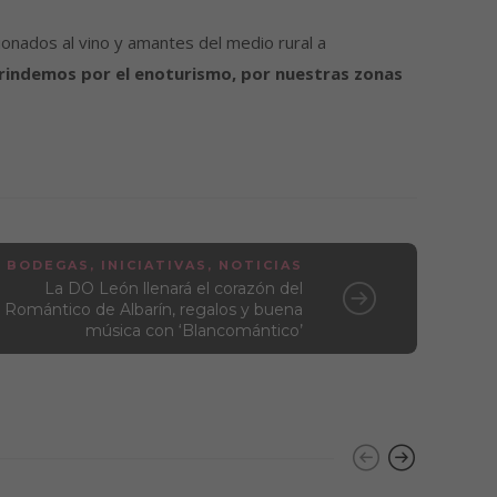
ionados al vino y amantes del medio rural a
rindemos por el enoturismo, por nuestras zonas
BODEGAS
,
INICIATIVAS
,
NOTICIAS
La DO León llenará el corazón del
Romántico de Albarín, regalos y buena
música con ‘Blancomántico’