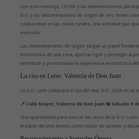
Con este mensaje, CECRV y las denominaciones participa
D.O. y las denominaciones de origen de vino tienen co
colaborativo en las zonas rurales, una actividad que ayud
inversión.
Las denominaciones de origen juegan un papel fundamen
enoturística de una zona, aportan rigor y prestigio al p
vertebran y promocionan la experiencia enoturística del 
La cita en León: Valencia de Don Juan
La D.O. León celebrará el Día del Vino D.O. 2026 en un
📍 Calle Mayor, Valencia de Don Juan
📅 Sábado 9 d
Una oportunidad para acercar los vinos de la D.O. León a
el papel del vino leonés como motor de turismo y desarr
Reconocimiento a Sonsoles Ónega