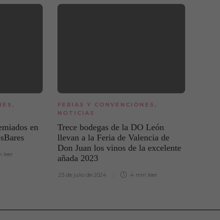
NES
,
FERIAS Y CONVENCIONES
,
NOTI
NOTICIAS
La D
emiados en
Trece bodegas de la DO León
accid
osBares
llevan a la Feria de Valencia de
recog
Don Juan los vinos de la excelente
kilos
n
leer
añada 2023
21 de o
25 de julio de 2024
4 min
leer