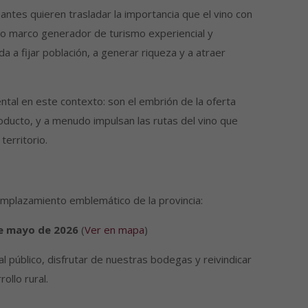
ntes quieren trasladar la importancia que el vino con
mo marco generador de turismo experiencial y
a a fijar población, a generar riqueza y a atraer
tal en este contexto: son el embrión de la oferta
roducto, y a menudo impulsan las rutas del vino que
territorio.
 emplazamiento emblemático de la provincia:
e mayo de 2026
(
Ver en mapa
)
l público, disfrutar de nuestras bodegas y reivindicar
ollo rural.