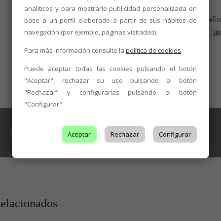
analíticos y para mostrarle publicidad personalizada en
Desde la D.O. León animamos a vecinos, visitantes, afic
base a un perfil elaborado a partir de sus hábitos de
navegación (por ejemplo, páginas visitadas).
acompañarnos el 9 de mayo en Valencia de Don Juan.
¡B
rurales y por el vino con D.O.!
Para más información consulte la
política de cookies
.
Puede aceptar todas las cookies pulsando el botón
"Aceptar", rechazar su uso pulsando el botón
"Rechazar" y configurarlas pulsando el botón
"Configurar".
BODEGAS
,
ENOTURISMO
,
INICIATIVAS
,
SIN CATEGORÍA
La DO León se sumará el sábado a un
Aceptar
Rechazar
Configurar
brindis colectivo y simultáneo en
defensa del vino y el enoturismo
elacionados