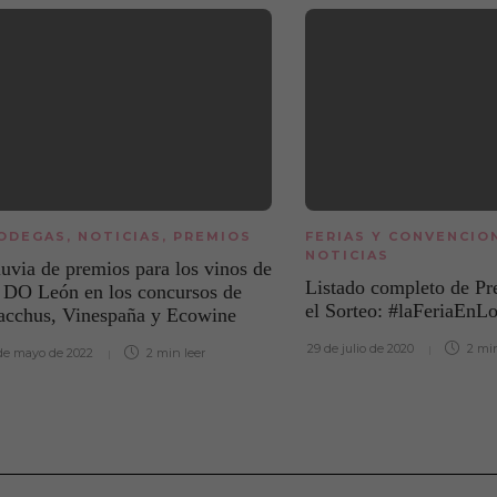
ODEGAS
,
NOTICIAS
,
PREMIOS
FERIAS Y CONVENCIO
NOTICIAS
uvia de premios para los vinos de
Listado completo de Pr
a DO León en los concursos de
el Sorteo: #laFeriaEnL
acchus, Vinespaña y Ecowine
29 de julio de 2020
2 mi
de mayo de 2022
2 min
leer