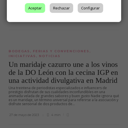
solidario y reunirá a miles de participantes en el Jardín de los Patos
durante los días 28 a 30 Catorce bodegas adscritas al Consejo
Aceptar
Rechazar
Configurar
Regulador...
26 de julio de 2023
4 min
BODEGAS
,
FERIAS Y CONVENCIONES
,
INICIATIVAS
,
NOTICIAS
Un maridaje cazurro une a los vinos
de la DO León con la cecina IGP en
una actividad divulgativa en Madrid
Una treintena de periodistas especializados e influencers de
prestigio disfrutan de sus cualidades inconfundibles en una
animada velada de grandes sabores y buen gusto Nadie ignora qué
es un maridaje, un término universal para referirse a la asociación y
disfrute sensorial de dos productos de...
27 de mayo de 2023
4 min