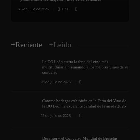
26 de julio de 2026
838
8
+Reciente
+Leído
La DO León cierra la feria del vino más
multitudinaria premiando a los mejores vinos de su
concurso
26 de julio de 2026
Catorce bodegas exhibirán en la Feria del Vino de
la DO León la excelente calidad de la añada 2025
22 de julio de 2026
Decanter y el Concurso Mundial de Bruselas