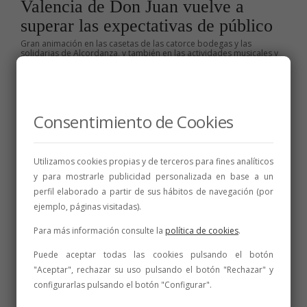
Valencia de Don Juan vuelve a
superar las expectativas de público
Gran animación en las casetas de las catorce bodegas y las
solidarias de Alcordanza, y también en las actividades musicales y
de entretenimiento del programa paralelo. El concierto flamenco de
Bruja Luna por la tarde y la representación de Teatro del Cuervo en
el escenario...
29 de julio de 2023
2 min
Consentimiento de Cookies
Utilizamos cookies propias y de terceros para fines analíticos
y para mostrarle publicidad personalizada en base a un
BODEGAS
,
ENOTURISMO
,
FERIAS Y
perfil elaborado a partir de sus hábitos de navegación (por
CONVENCIONES
,
NOTICIAS
ejemplo, páginas visitadas).
La DO León exhibirá el “excelente”
de sus vinos de la añada 2022 en su
Para más información consulte la
política de cookies
.
gran feria anual con presencia de 14
Puede aceptar todas las cookies pulsando el botón
bodegas
"Aceptar", rechazar su uso pulsando el botón "Rechazar" y
configurarlas pulsando el botón "Configurar".
Valencia de Don Juan acogerá la vigésimo primera edición del
popular certamen, que de nuevo será de carácter familiar y