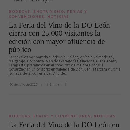
BODEGAS
,
ENOTURISMO
,
FERIAS Y
CONVENCIONES
,
NOTICIAS
La Feria del Vino de la DO León
cierra con 25.000 visitantes la
edición con mayor afluencia de
público
Pardevalles por partida cuádruple, Peláez, Vinícola Valmadrigal,
Melgarajo, Gordonzello en dos categorías, Pincerna, Cien Cepas y
Tampesta, premiados en el concurso de mejores vinos El
Coyanzachef Junior abrió en Valencia de Don Juan la tercera y última
jornada de la XXI Feria del Vino de...
30 de julio de 2023
2 min
BODEGAS
,
FERIAS Y CONVENCIONES
,
NOTICIAS
La Feria del Vino de la DO León en