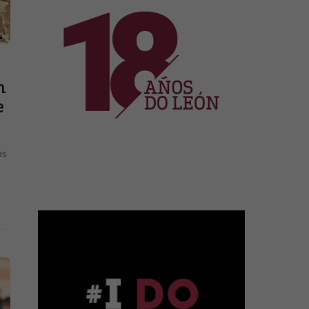
n
e
os