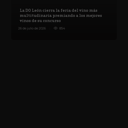
La DO León cierra la feria del vino más
multitudinaria premiando a los mejores
vinos de su concurso
V
26 de julio de 2026
854
8 