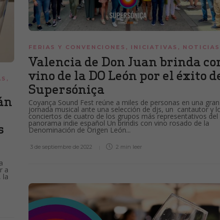
FERIAS Y CONVENCIONES
,
INICIATIVAS
,
NOTICIAS
Valencia de Don Juan brinda co
vino de la DO León por el éxito d
AS
,
Supersóniça
án
Coyança Sound Fest reúne a miles de personas en una gran
jornada musical ante una selección de djs, un cantautor y l
conciertos de cuatro de los grupos más representativos del
panorama indie español Un brindis con vino rosado de la
s
Denominación de Origen León...
3 de septiembre de 2022
2 min
leer
a
r a
 la