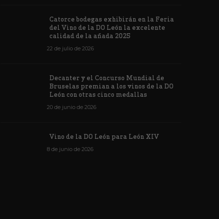
Los vinos de
Catorce bodegas exhibirán en la Feria
veintiuna m
del Vino de la DO León la excelente
ino de la DO León para León XIV
concursos i
calidad de la añada 2025
de junio de 2026
1174
6 de junio de 202
22 de julio de 2026
Decanter y el Concurso Mundial de
Bruselas premian a los vinos de la DO
León con otras cinco medallas
20 de junio de 2026
Vino de la DO León para León XIV
8 de junio de 2026