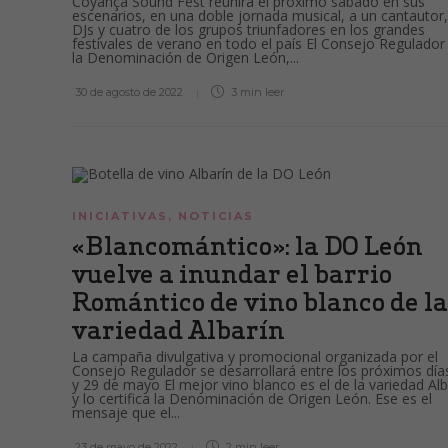
Coyança Sound Fest reunirá el próximo sábado en sus
escenarios, en una doble jornada musical, a un cantautor
DJs y cuatro de los grupos triunfadores en los grandes
festivales de verano en todo el país El Consejo Regulador
la Denominación de Origen León,...
30 de agosto de 2022
3 min
leer
INICIATIVAS
,
NOTICIAS
«Blancomántico»: la DO León
vuelve a inundar el barrio
Romántico de vino blanco de la
variedad Albarín
La campaña divulgativa y promocional organizada por el
Consejo Regulador se desarrollará entre los próximos día
y 29 de mayo El mejor vino blanco es el de la variedad Alb
y lo certifica la Denominación de Origen León. Ese es el
mensaje que el...
23 de mayo de 2022
2 min
leer