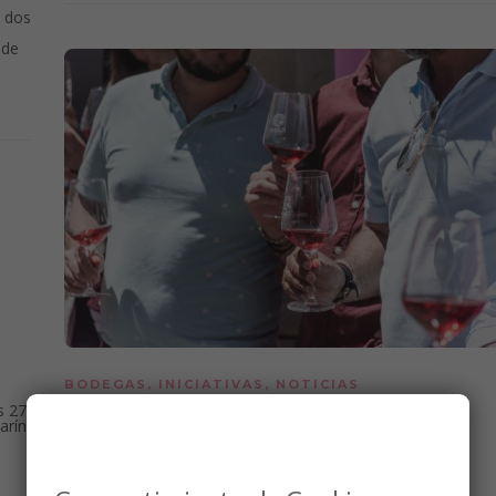
, dos
 de
BODEGAS
,
INICIATIVAS
,
NOTICIAS
La DO León llena el Barrio
s 27
arín
Húmedo de vino y color con
«Rosado y Picudo»