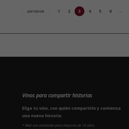
1
2
3
4
5
6
…
ANTERIOR
Vinos para compartir historias
Elige tu vino, con quién compartirlo y comienza
una nueva historia.
* Web con contenido para mayores de 18 años