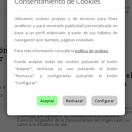
Consentimiento de Cookies
La actividad divulgativa y promocional organizada por el
Consejo Regulador se desarrollará entre los días 17 y 19 e
incluye sorteo de regalos, música, pintacaras y globoflexia
Después la magnífica experiencia de Blancomántico,
Utilizamos cookies propias y de terceros para fines
desarrollada la última semana de mayo en el Barrio
Romántico como iniciativa...
analíticos y para mostrarle publicidad personalizada en
base a un perfil elaborado a partir de sus hábitos de
12 de junio de 2022
2 min
leer
navegación (por ejemplo, páginas visitadas).
eón
Para más información consulte la
política de cookies
.
ar
Puede aceptar todas las cookies pulsando el botón
BODEGAS
,
INICIATIVAS
,
NOTICIAS
"Aceptar", rechazar su uso pulsando el botón
Vino de la DO León y arte para e
"Rechazar" y configurarlas pulsando el botón
poeta Antonio Gamoneda en la
"Configurar".
s a
celebración de su 90
or
cumpleaños
Aceptar
Rechazar
Configurar
El Consejo Regulador suma su apoyo a la iniciativa de Vile L
Finca, que lanza un estuche conmemorativo, Carlón Sabore
y Ármaga que agradece su contribución a la cultura El
Consejo Regulador de la Denominación de Origen León se
sumó a la iniciativa de Vile...