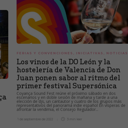
FERIAS Y CONVENCIONES
,
INICIATIVAS
,
NOTICIAS
Los vinos de la DO León y la
hostelería de Valencia de Don
Juan ponen sabor al ritmo del
primer festival Supersónica
Coyança Sound Fest reúne el próximo sábado en dos
ça
escenarios y en doble sesión de mañana y tarde a una
elección de djs, un cantautor y cuatro de los grupos más
representativos del panorama indie español En vísperas de
afrontar la vendimia, el Consejo Regulador...
1 de septiembre de 2022
3 min
leer