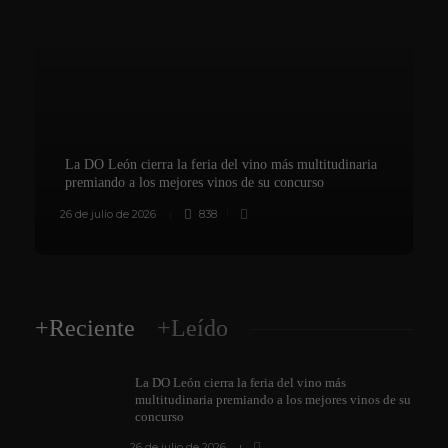
La DO León cierra la feria del vino más multitudinaria
premiando a los mejores vinos de su concurso
26 de julio de 2026
838
8
+Reciente
+Leído
La DO León cierra la feria del vino más
multitudinaria premiando a los mejores vinos de su
concurso
26 de julio de 2026