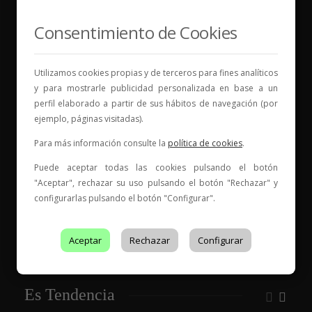
Consentimiento de Cookies
Vinos para compartir historias
Utilizamos cookies propias y de terceros para fines analíticos
Elige tu vino, con quién compartirlo y comienza una
y para mostrarle publicidad personalizada en base a un
nueva historia.
perfil elaborado a partir de sus hábitos de navegación (por
* Web con contenido para mayores de 18 años
ejemplo, páginas visitadas).
Para más información consulte la
política de cookies
.
Puede aceptar todas las cookies pulsando el botón
"Aceptar", rechazar su uso pulsando el botón "Rechazar" y
configurarlas pulsando el botón "Configurar".
Entidad de Certificación de Producto acreditado por ENAC
con acreditación Nº
199/C-PR401
Aceptar
Rechazar
Configurar
Es Tendencia