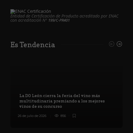
Entidad de Certificación de Producto acreditado por ENAC
con acreditación Nº
199/C-PR401
Es Tendencia
La DO León cierra la feria del vino más
multitudinaria premiando a los mejores
vinos de su concurso
26 de julio de 2026
856
8