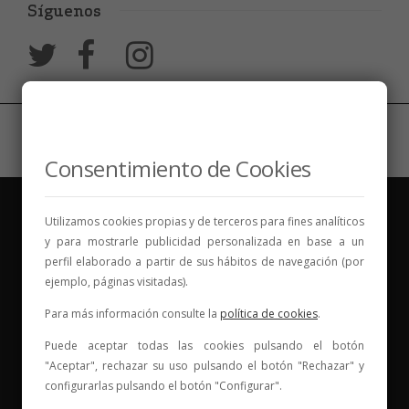
Síguenos
Consentimiento de Cookies
Utilizamos cookies propias y de terceros para fines analíticos
y para mostrarle publicidad personalizada en base a un
perfil elaborado a partir de sus hábitos de navegación (por
ejemplo, páginas visitadas).
Vinos para compartir historias
Para más información consulte la
política de cookies
.
Elige tu vino, con quién compartirlo y comienza una
Puede aceptar todas las cookies pulsando el botón
nueva historia.
"Aceptar", rechazar su uso pulsando el botón "Rechazar" y
configurarlas pulsando el botón "Configurar".
* Web con contenido para mayores de 18 años