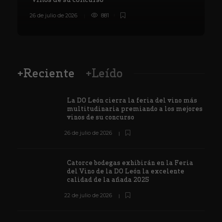
26 de julio de 2026
881
8
+Reciente
+Leído
La DO León cierra la feria del vino más
multitudinaria premiando a los mejores
vinos de su concurso
26 de julio de 2026
Catorce bodegas exhibirán en la Feria
del Vino de la DO León la excelente
calidad de la añada 2025
22 de julio de 2026