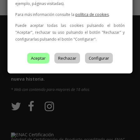
ejemplo, páginas visitadas).
Para más información consulte la
política de cookies
.
Puede aceptar todas las cookies pulsando el botón
"Aceptar", rechazar su uso pulsando el botón "Rechazar" y
configurarlas pulsando el botón "Configurar".
Vinos para compartir historias
Aceptar
Rechazar
Configurar
Elige tu vino, con quién compartirlo y comienza una
nueva historia.
* Web con contenido para mayores de 18 años
Entidad de Certificación de Producto acreditado por ENAC