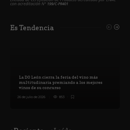
con acreditación Nº
199/C-PR401
Es Tendencia
La DO León cierra la feria del vino más
multitudinaria premiando a los mejores
vinos de su concurso
26 de julio de 2026
853
8