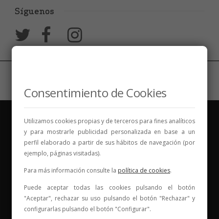
Síguenos
Consentimiento de Cookies
Utilizamos cookies propias y de terceros para fines analíticos
y para mostrarle publicidad personalizada en base a un
perfil elaborado a partir de sus hábitos de navegación (por
ejemplo, páginas visitadas).
Vinos para compartir historias
Para más información consulte la
política de cookies
.
Elige tu vino, con quién compartirlo y comienza una
Puede aceptar todas las cookies pulsando el botón
"Aceptar", rechazar su uso pulsando el botón "Rechazar" y
nueva historia.
configurarlas pulsando el botón "Configurar".
* Web con contenido para mayores de 18 años