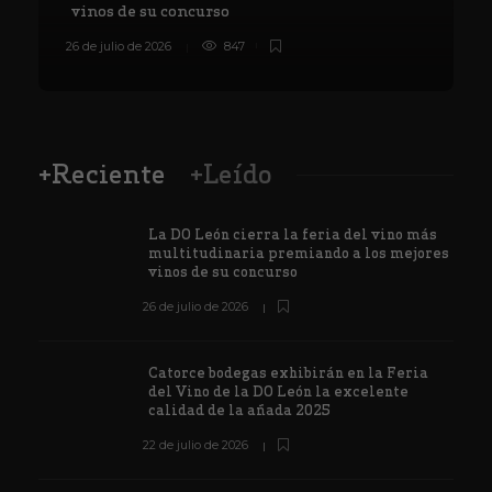
vinos de su concurso
26 de julio de 2026
847
8
+Reciente
+Leído
La DO León cierra la feria del vino más
multitudinaria premiando a los mejores
vinos de su concurso
26 de julio de 2026
Catorce bodegas exhibirán en la Feria
del Vino de la DO León la excelente
calidad de la añada 2025
22 de julio de 2026