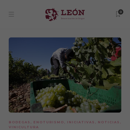
0
BODEGAS
,
ENOTURISMO
,
INICIATIVAS
,
NOTICIAS
,
VINICULTURA