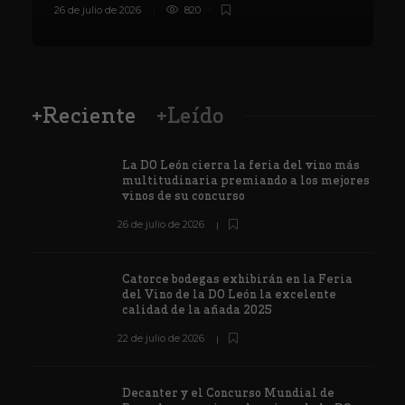
26 de julio de 2026
820
8
+Reciente
+Leído
La DO León cierra la feria del vino más
multitudinaria premiando a los mejores
vinos de su concurso
26 de julio de 2026
Catorce bodegas exhibirán en la Feria
del Vino de la DO León la excelente
calidad de la añada 2025
22 de julio de 2026
Decanter y el Concurso Mundial de