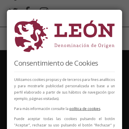
Consentimiento de Cookies
Utilizamos cookies propias y de terceros para fines analíticos
y para mostrarle publicidad personalizada en base a un
Vinos para compartir historias
perfil elaborado a partir de sus hábitos de navegación (por
ejemplo, páginas visitadas).
Elige tu vino, con quién compartirlo y comienza una
nueva historia.
Para más información consulte la
política de cookies
.
* Web con contenido para mayores de 18 años
Puede aceptar todas las cookies pulsando el botón
"Aceptar", rechazar su uso pulsando el botón "Rechazar" y