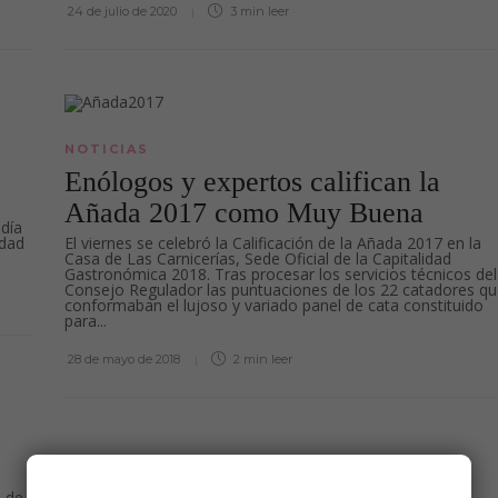
24 de julio de 2020
3 min
leer
NOTICIAS
Enólogos y expertos califican la
Añada 2017 como Muy Buena
 día
idad
El viernes se celebró la Calificación de la Añada 2017 en la
Casa de Las Carnicerías, Sede Oficial de la Capitalidad
Gastronómica 2018. Tras procesar los servicios técnicos del
Consejo Regulador las puntuaciones de los 22 catadores q
conformaban el lujoso y variado panel de cata constituido
para...
28 de mayo de 2018
2 min
leer
a de