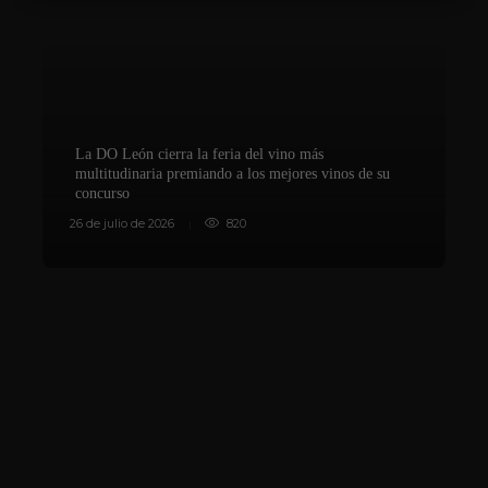
La DO León cierra la feria del vino más
multitudinaria premiando a los mejores vinos de su
concurso
V
26 de julio de 2026
820
8 