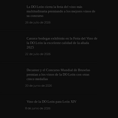
La DO León cierra la feria del vino más
multitudinaria premiando a los mejores vinos de
su concurso
26 de julio de 2026
Los vinos de l
Catorce bodegas exhibirán en la Feria del Vino de
medallas en cu
la DO León la excelente calidad de la añada
ino de la DO León para León XIV
internacionale
2025
de junio de 2026
1169
6 de junio de 202
22 de julio de 2026
Decanter y el Concurso Mundial de Bruselas
premian a los vinos de la DO León con otras
cinco medallas
20 de junio de 2026
Vino de la DO León para León XIV
8 de junio de 2026