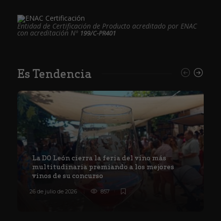
Entidad de Certificación de Producto acreditado por ENAC
con acreditación Nº
199/C-PR401
Es Tendencia
La DO León cierra la feria del vino más
multitudinaria premiando a los mejores
vinos de su concurso
26 de julio de 2026
857
8