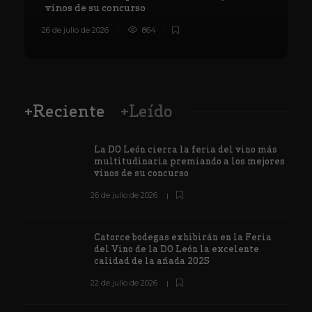
vinos de su concurso
26 de julio de 2026
864
8
+Reciente
+Leído
La DO León cierra la feria del vino más
multitudinaria premiando a los mejores
vinos de su concurso
26 de julio de 2026
Catorce bodegas exhibirán en la Feria
del Vino de la DO León la excelente
calidad de la añada 2025
22 de julio de 2026