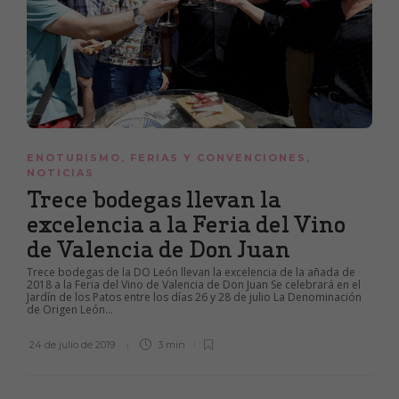
ENOTURISMO
,
FERIAS Y CONVENCIONES
,
NOTICIAS
Trece bodegas llevan la
excelencia a la Feria del Vino
de Valencia de Don Juan
Trece bodegas de la DO León llevan la excelencia de la añada de
2018 a la Feria del Vino de Valencia de Don Juan Se celebrará en el
Jardín de los Patos entre los días 26 y 28 de julio La Denominación
de Origen León...
24 de julio de 2019
3 min