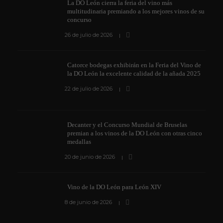
La DO León cierra la feria del vino más
multitudinaria premiando a los mejores vinos de su
concurso
26 de julio de 2026
Catorce bodegas exhibirán en la Feria del Vino de
la DO León la excelente calidad de la añada 2025
22 de julio de 2026
Decanter y el Concurso Mundial de Bruselas
premian a los vinos de la DO León con otras cinco
medallas
20 de junio de 2026
Vino de la DO León para León XIV
8 de junio de 2026