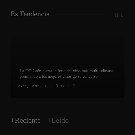
Es Tendencia
La DO León cierra la feria del vino más multitudinaria
premiando a los mejores vinos de su concurso
26 de julio de 2026
856
8
+Reciente
+Leído