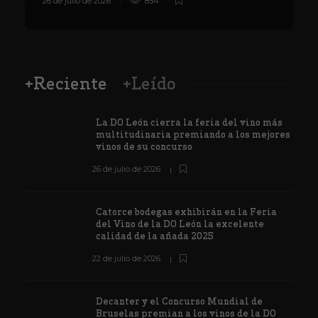
26 de julio de 2026
854
8
+Reciente
+Leído
La DO León cierra la feria del vino más
multitudinaria premiando a los mejores
vinos de su concurso
26 de julio de 2026
Catorce bodegas exhibirán en la Feria
del Vino de la DO León la excelente
calidad de la añada 2025
22 de julio de 2026
Decanter y el Concurso Mundial de
Bruselas premian a los vinos de la DO