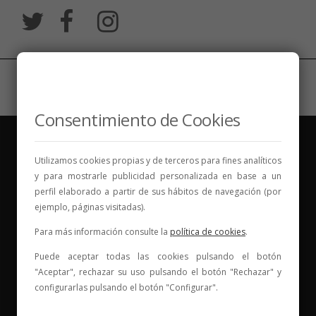
Consentimiento de Cookies
Utilizamos cookies propias y de terceros para fines analíticos
y para mostrarle publicidad personalizada en base a un
perfil elaborado a partir de sus hábitos de navegación (por
ejemplo, páginas visitadas).
Vinos para compartir historias
Para más información consulte la
política de cookies
.
Elige tu vino, con quién compartirlo y comienza una
Puede aceptar todas las cookies pulsando el botón
nueva historia.
"Aceptar", rechazar su uso pulsando el botón "Rechazar" y
* Web con contenido para mayores de 18 años
configurarlas pulsando el botón "Configurar".