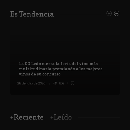
Es Tendencia
La DO León cierra la feria del vino más
multitudinaria premiando a los mejores
vinos de su concurso
26 de julio de 2026
832
8
+Reciente
+Leído