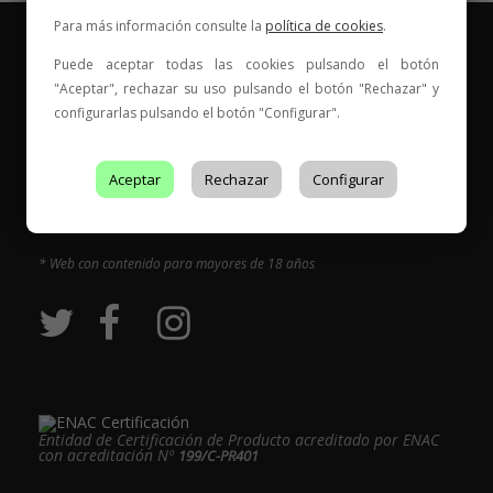
Para más información consulte la
política de cookies
.
Puede aceptar todas las cookies pulsando el botón
"Aceptar", rechazar su uso pulsando el botón "Rechazar" y
configurarlas pulsando el botón "Configurar".
Vinos para compartir historias
Aceptar
Rechazar
Configurar
Elige tu vino, con quién compartirlo y comienza una
nueva historia.
* Web con contenido para mayores de 18 años
Entidad de Certificación de Producto acreditado por ENAC
con acreditación Nº
199/C-PR401