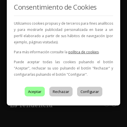
Vinos para compartir historias
Consentimiento de Cookies
Elige tu vino, con quién compartirlo y comienza una
nueva historia.
Utilizamos cookies propias y de terceros para fines analíticos
y para mostrarle publicidad personalizada en base a un
* Web con contenido para mayores de 18 años
perfil elaborado a partir de sus hábitos de navegación (por
ejemplo, páginas visitadas).
Para más información consulte la
política de cookies
.
Puede aceptar todas las cookies pulsando el botón
"Aceptar", rechazar su uso pulsando el botón "Rechazar" y
configurarlas pulsando el botón "Configurar".
Entidad de Certificación de Producto acreditado por ENAC
con acreditación Nº
199/C-PR401
Aceptar
Rechazar
Configurar
Es Tendencia