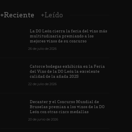
+Reciente
+Leído
La DO León cierra la feria del vino más
multitudinaria premiando a los
mejores vinos de su concurso
26 de julio de 2026
Los vinos de
Catorce bodegas exhibirán en la Feria
veintiuna m
del Vino de la DO León la excelente
ino de la DO León para León XIV
concursos i
calidad de la añada 2025
de junio de 2026
1172
6 de junio de 202
22 de julio de 2026
Decanter y el Concurso Mundial de
Bruselas premian a los vinos de la DO
León con otras cinco medallas
20 de junio de 2026