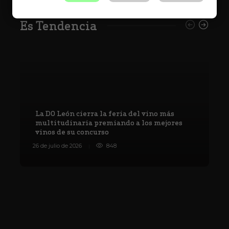
Es Tendencia
La DO León cierra la feria del vino más
multitudinaria premiando a los mejores
vinos de su concurso
V
26 de julio de 2026
848
8 