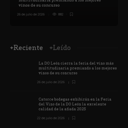
multitudinaria premiando a los mejores
vinos de su concurso
26 de julio de 2026
882
8
+Reciente
+Leído
La DO León cierra la feria del vino más
multitudinaria premiando a los mejores
vinos de su concurso
26 de julio de 2026
Catorce bodegas exhibirán en la Feria
del Vino de la DO León la excelente
calidad de la añada 2025
22 de julio de 2026