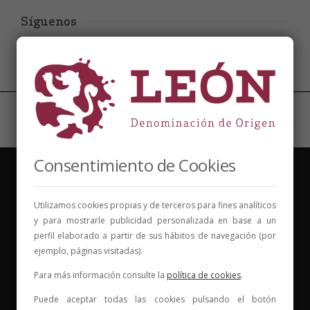
Síguenos
Consentimiento de Cookies
Utilizamos cookies propias y de terceros para fines analíticos
y para mostrarle publicidad personalizada en base a un
perfil elaborado a partir de sus hábitos de navegación (por
Vinos para compartir historias
ejemplo, páginas visitadas).
Elige tu vino, con quién compartirlo y comienza una
Para más información consulte la
política de cookies
.
nueva historia.
Puede aceptar todas las cookies pulsando el botón