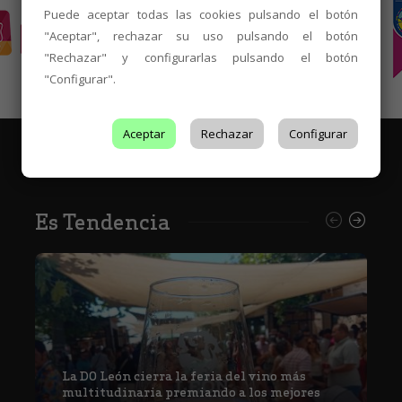
Puede aceptar todas las cookies pulsando el botón
"Aceptar", rechazar su uso pulsando el botón
"Rechazar" y configurarlas pulsando el botón
"Configurar".
Aceptar
Rechazar
Configurar
Es Tendencia
La DO León cierra la feria del vino más
multitudinaria premiando a los mejores