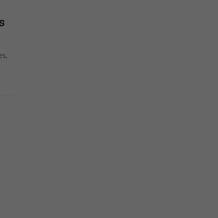
s
es,