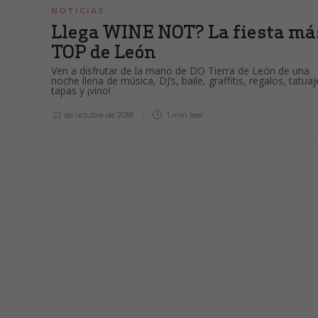
NOTICIAS
Llega WINE NOT? La fiesta má
TOP de León
Ven a disfrutar de la mano de DO Tierra de León de una
noche llena de música, DJ’s, baile, graffitis, regalos, tatuaj
tapas y ¡vino!
22 de octubre de 2018
1 min
leer