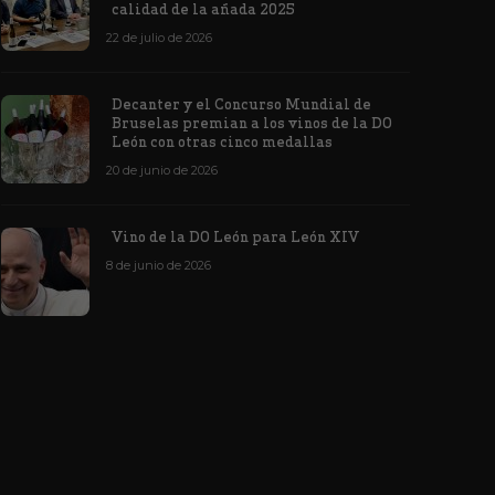
ino de la DO León para León XIV
concursos i
calidad de la añada 2025
de junio de 2026
1176
6 de junio de 202
22 de julio de 2026
Decanter y el Concurso Mundial de
Bruselas premian a los vinos de la DO
León con otras cinco medallas
20 de junio de 2026
Vino de la DO León para León XIV
8 de junio de 2026