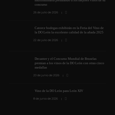
multitudinaria premiando a los mejores vinos de su
concurso
26 de julio de 2026
Catorce bodegas exhibirán en la Feria del Vino de
la DO León la excelente calidad de la añada 2025
22 de julio de 2026
Decanter y el Concurso Mundial de Bruselas
premian a los vinos de la DO León con otras cinco
medallas
20 de junio de 2026
Vino de la DO León para León XIV
8 de junio de 2026