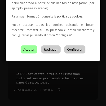
perfil elaborado a partir de sus hábitos de navegación (por
ejemplo, páginas visitadas).
Entidad de Certificación de Producto acreditado por ENAC
con acreditación Nº
199/C-PR401
Para más información consulte la
política de cookies
.
Puede aceptar todas las cookies pulsando el botón
"Aceptar", rechazar su uso pulsando el botón "Rechazar" y
Es Tendencia
configurarlas pulsando el botón "Configurar".
Aceptar
Rechazar
Configurar
La DO León cierra la feria del vino más
multitudinaria premiando a los mejores
vinos de su concurso
26 de julio de 2026
856
8