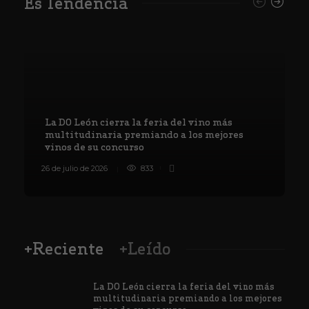
Es Tendencia
La DO León cierra la feria del vino más
multitudinaria premiando a los mejores
vinos de su concurso
26 de julio de 2026
833
8
+Reciente
+Leído
La DO León cierra la feria del vino más
multitudinaria premiando a los mejores