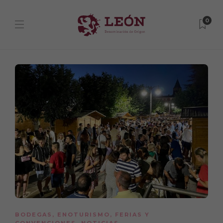
0
BODEGAS
,
ENOTURISMO
,
FERIAS Y