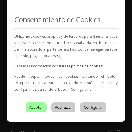
Consentimiento de Cookies
Vinos para compartir historias
Utilizamos cookies propias y de terceros para fines analíticos
Elige tu vino, con quién compartirlo y comienza una
y para mostrarle publicidad personalizada en base a un
nueva historia.
perfil elaborado a partir de sus hábitos de navegación (por
ejemplo, páginas visitadas).
* Web con contenido para mayores de 18 años
Para más información consulte la
política de cookies
.
Puede aceptar todas las cookies pulsando el botón
"Aceptar", rechazar su uso pulsando el botón "Rechazar" y
configurarlas pulsando el botón "Configurar".
Entidad de Certificación de Producto acreditado por ENAC
Aceptar
Rechazar
Configurar
con acreditación Nº
199/C-PR401