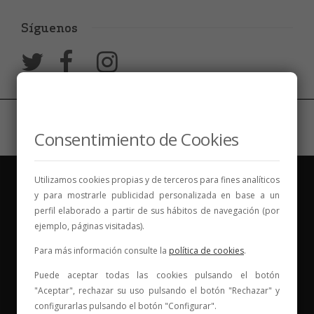
Síguenos
Consentimiento de Cookies
Utilizamos cookies propias y de terceros para fines analíticos
y para mostrarle publicidad personalizada en base a un
perfil elaborado a partir de sus hábitos de navegación (por
ejemplo, páginas visitadas).
Vinos para compartir historias
Para más información consulte la
política de cookies
.
Puede aceptar todas las cookies pulsando el botón
Elige tu vino, con quién compartirlo y comienza una
"Aceptar", rechazar su uso pulsando el botón "Rechazar" y
nueva historia.
configurarlas pulsando el botón "Configurar".