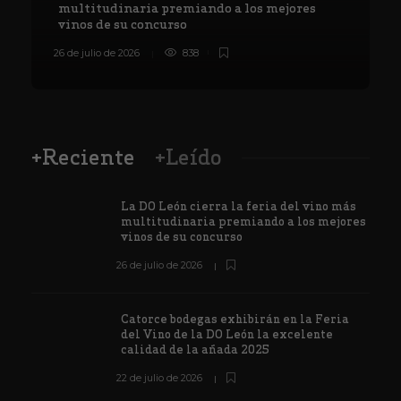
multitudinaria premiando a los mejores
vinos de su concurso
26 de julio de 2026
838
8
+Reciente
+Leído
La DO León cierra la feria del vino más
multitudinaria premiando a los mejores
vinos de su concurso
26 de julio de 2026
Catorce bodegas exhibirán en la Feria
del Vino de la DO León la excelente
calidad de la añada 2025
22 de julio de 2026