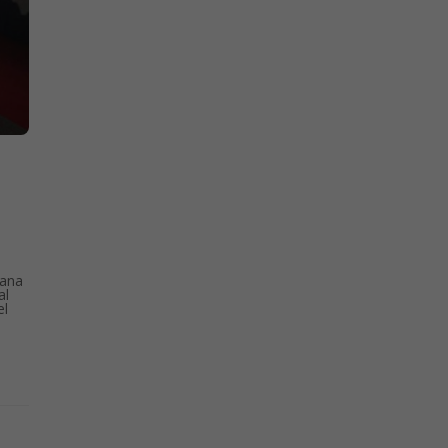
mana
al
el