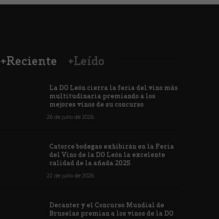
+Reciente
+Leído
La DO León cierra la feria del vino más
multitudinaria premiando a los
mejores vinos de su concurso
26 de julio de 2026
Los vinos de
Catorce bodegas exhibirán en la Feria
veintiuna m
del Vino de la DO León la excelente
ino de la DO León para León XIV
concursos i
calidad de la añada 2025
de junio de 2026
1171
6 de junio de 202
22 de julio de 2026
Decanter y el Concurso Mundial de
Bruselas premian a los vinos de la DO