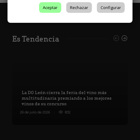
Aceptar
Rechazar
Configurar
Es Tendencia
La DO León cierra la feria del vino más
multitudinaria premiando a los mejores
vinos de su concurso
V
26 de julio de 2026
832
8 