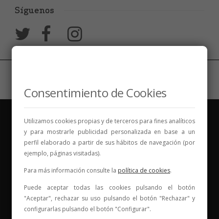
Síguenos
Consentimiento de Cookies
Utilizamos cookies propias y de terceros para fines analíticos
y para mostrarle publicidad personalizada en base a un
perfil elaborado a partir de sus hábitos de navegación (por
ejemplo, páginas visitadas).
Vinos para compartir historias
Para más información consulte la
política de cookies
.
Elige tu vino, con quién compartirlo y comienza una
Puede aceptar todas las cookies pulsando el botón
"Aceptar", rechazar su uso pulsando el botón "Rechazar" y
nueva historia.
configurarlas pulsando el botón "Configurar".
* Web con contenido para mayores de 18 años