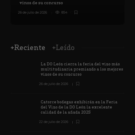
vinos de su concurso
26 de julio de 2026
854
8
+Reciente
+Leído
La DO León cierra la feria del vino más
multitudinaria premiando a los mejores
vinos de su concurso
26 de julio de 2026
Catorce bodegas exhibirán en la Feria
del Vino de la DO León la excelente
calidad de la añada 2025
22 de julio de 2026