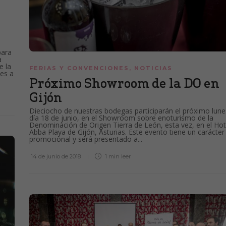
para
a
e la
FERIAS Y CONVENCIONES
,
NOTICIAS
les a
Próximo Showroom de la DO en
Gijón
Dieciocho de nuestras bodegas participarán el próximo lune
día 18 de junio, en el Showroom sobre enoturismo de la
Denominación de Origen Tierra de León, esta vez, en el Hot
Abba Playa de Gijón, Asturias. Este evento tiene un carácter
promocional y será presentado a...
14 de junio de 2018
1 min
leer