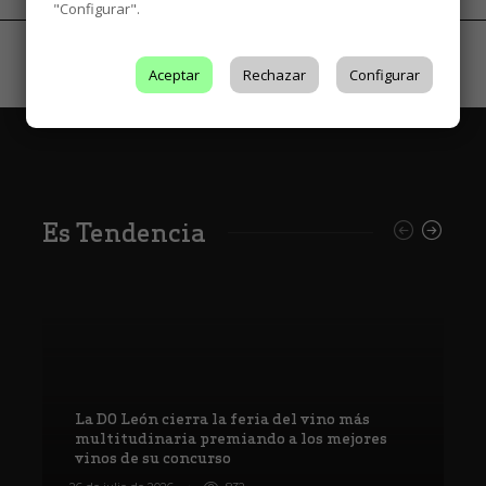
"Configurar".
Aceptar
Rechazar
Configurar
Es Tendencia
La DO León cierra la feria del vino más
multitudinaria premiando a los mejores
vinos de su concurso
V