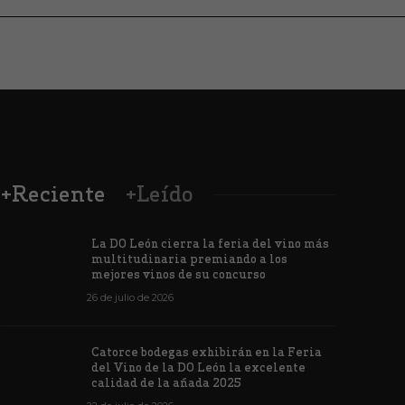
+Reciente
+Leído
La DO León cierra la feria del vino más
multitudinaria premiando a los
mejores vinos de su concurso
26 de julio de 2026
Los vinos de
Catorce bodegas exhibirán en la Feria
veintiuna m
del Vino de la DO León la excelente
ino de la DO León para León XIV
concursos i
calidad de la añada 2025