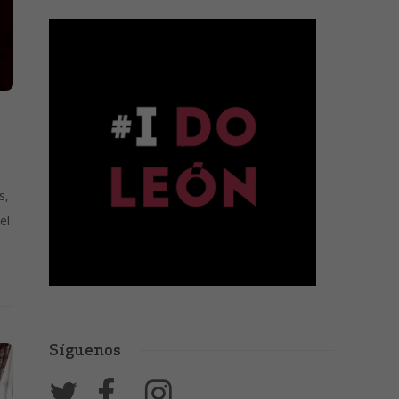
s,
el
Síguenos