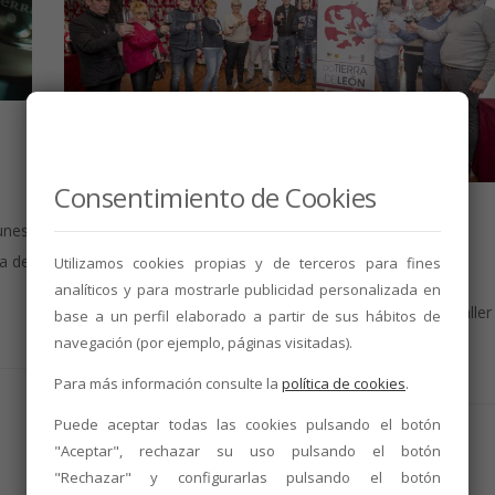
n
Consentimiento de Cookies
NOTICIAS
,
TALLERES Y CURSOS
unes
Jornadas con la Hostelería:
a de
Utilizamos cookies propias y de terceros para fines
Descubre tu vino
analíticos y para mostrarle publicidad personalizada en
La D.O. Tierra de León comparte con la Hostelería un Taller
base a un perfil elaborado a partir de sus hábitos de
para conocer nuestros vinos y sus características
navegación (por ejemplo, páginas visitadas).
5 de febrero de 2018
2 min
leer
Para más información consulte la
política de cookies
.
Puede aceptar todas las cookies pulsando el botón
"Aceptar", rechazar su uso pulsando el botón
"Rechazar" y configurarlas pulsando el botón