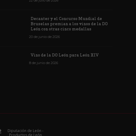
de junio de 2026
1171
6 de junio de 202
22 de julio de 2026
Decanter y el Concurso Mundial de
Bruselas premian a los vinos de la DO
León con otras cinco medallas
20 de junio de 2026
Vino de la DO León para León XIV
8 de junio de 2026