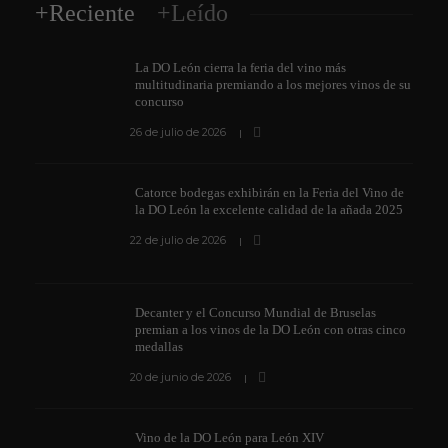
+Reciente
+Leído
La DO León cierra la feria del vino más
multitudinaria premiando a los mejores vinos de su
concurso
26 de julio de 2026
Catorce bodegas exhibirán en la Feria del Vino de
la DO León la excelente calidad de la añada 2025
22 de julio de 2026
Decanter y el Concurso Mundial de Bruselas
premian a los vinos de la DO León con otras cinco
medallas
20 de junio de 2026
Vino de la DO León para León XIV