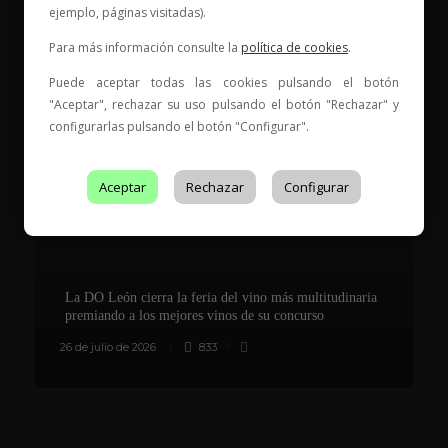
Entidad de Certificación de Producto acreditado por ENAC
ejemplo, páginas visitadas).
con acreditación Nº
199/C-PR401
Para más información consulte la
política de cookies
.
Puede aceptar todas las cookies pulsando el botón
Es Tendencia
"Aceptar", rechazar su uso pulsando el botón "Rechazar" y
configurarlas pulsando el botón "Configurar".
Aceptar
Rechazar
Configurar
La DO León cierra la feria del vino más multitudinaria
premiando a los mejores vinos de su concurso
26 de julio de 2026
833
8