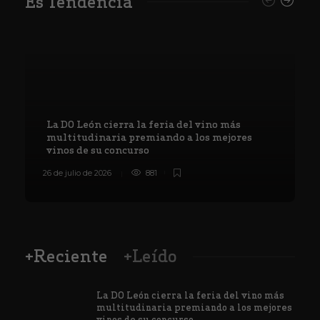
Es Tendencia
La DO León cierra la feria del vino más
multitudinaria premiando a los mejores
vinos de su concurso
26 de julio de 2026
881
8
+Reciente
+Leído
La DO León cierra la feria del vino más
multitudinaria premiando a los mejores
vinos de su concurso