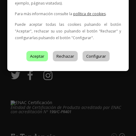
ejemplo, páginas visitadas).
Para más información consulte la
política de cookies
.
Puede aceptar todas las cookies pulsando el botón
Vinos para compartir historias
"Aceptar", rechazar su uso pulsando el botón "Rechazar" y
configurarlas pulsando el botón "Configurar".
Elige tu vino, con quién compartirlo y comienza una
nueva historia.
Aceptar
Rechazar
Configurar
* Web con contenido para mayores de 18 años
Entidad de Certificación de Producto acreditado por ENAC
con acreditación Nº
199/C-PR401