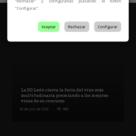
"Rechazar" y configurarlas pulsando el botón
"Configurar".
Aceptar
Rechazar
Configurar
Es Tendencia
La DO León cierra la feria del vino más
multitudinaria premiando a los mejores
vinos de su concurso
V
26 de julio de 2026
866
8 