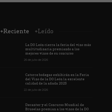
+Reciente
+Leído
La DO León cierra la feria del vino más
multitudinaria premiando a los
mejores vinos de su concurso
26 de julio de 2026
Los vinos de
Catorce bodegas exhibirán en la Feria
veintiuna m
del Vino de la DO León la excelente
ino de la DO León para León XIV
concursos i
calidad de la añada 2025
de junio de 2026
1182
6 de junio de 202
22 de julio de 2026
Decanter y el Concurso Mundial de
Bruselas premian a los vinos de la DO