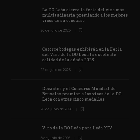
La DO León cierra la feria del vino más
multitudinaria premiando a los mejores
vinos de su concurso
26 de julio de 2026
Catorce bodegas exhibirán en la Feria
del Vino de la DO León la excelente
calidad de la añada 2025
22 de julio de 2026
Decanter y el Concurso Mundial de
Bruselas premian a los vinos de la DO
León con otras cinco medallas
20 de junio de 2026
Vino de la DO León para León XIV
8 de junio de 2026