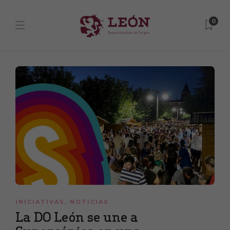
0
INICIATIVAS
,
NOTICIAS
La DO León se une a