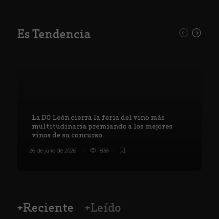
Es Tendencia
La DO León cierra la feria del vino más
multitudinaria premiando a los mejores
vinos de su concurso
26 de julio de 2026
838
8
+Reciente
+Leído