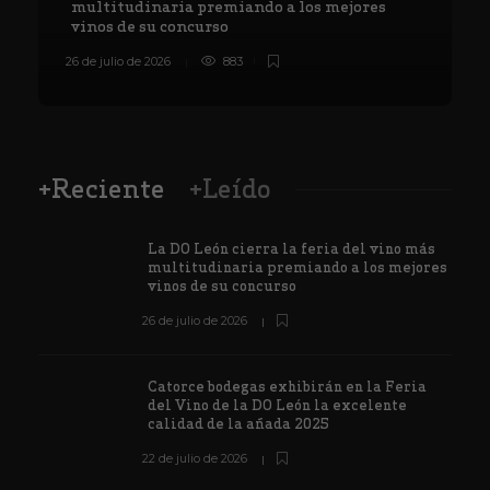
multitudinaria premiando a los mejores
vinos de su concurso
26 de julio de 2026
883
8
+Reciente
+Leído
La DO León cierra la feria del vino más
multitudinaria premiando a los mejores
vinos de su concurso
26 de julio de 2026
Catorce bodegas exhibirán en la Feria
del Vino de la DO León la excelente
calidad de la añada 2025
22 de julio de 2026