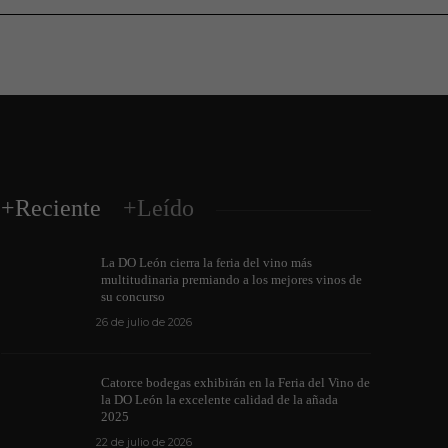
+Reciente
+Leído
La DO León cierra la feria del vino más
multitudinaria premiando a los mejores vinos de
su concurso
26 de julio de 2026
Los vinos de l
Catorce bodegas exhibirán en la Feria del Vino de
medallas en cu
la DO León la excelente calidad de la añada
ino de la DO León para León XIV
internacionale
2025
de junio de 2026
1176
6 de junio de 202
22 de julio de 2026