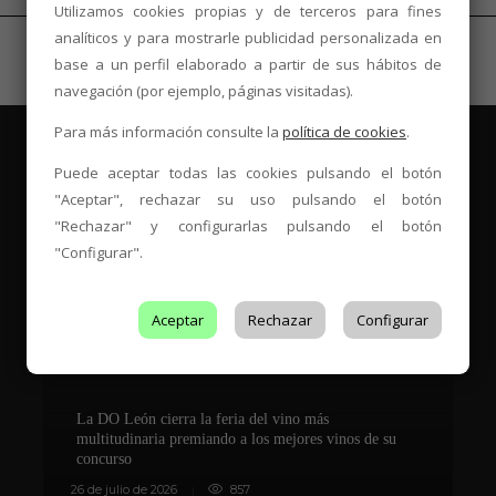
Utilizamos cookies propias y de terceros para fines
analíticos y para mostrarle publicidad personalizada en
base a un perfil elaborado a partir de sus hábitos de
navegación (por ejemplo, páginas visitadas).
Para más información consulte la
política de cookies
.
Puede aceptar todas las cookies pulsando el botón
"Aceptar", rechazar su uso pulsando el botón
"Rechazar" y configurarlas pulsando el botón
Es Tendencia
"Configurar".
Aceptar
Rechazar
Configurar
La DO León cierra la feria del vino más
multitudinaria premiando a los mejores vinos de su
concurso
V
26 de julio de 2026
857
8 