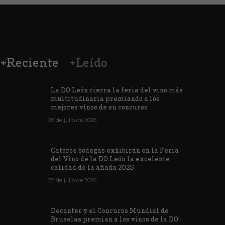
+Reciente
+Leído
La DO León cierra la feria del vino más
multitudinaria premiando a los
mejores vinos de su concurso
26 de julio de 2026
Los vinos de
Catorce bodegas exhibirán en la Feria
veintiuna m
del Vino de la DO León la excelente
ino de la DO León para León XIV
concursos i
calidad de la añada 2025
de junio de 2026
1170
6 de junio de 202
22 de julio de 2026
Decanter y el Concurso Mundial de
Bruselas premian a los vinos de la DO