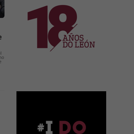
e
l
rno
e