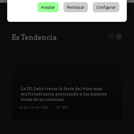
Aceptar
Rechazar
Configurar
Es Tendencia
La DO León cierra la feria del vino más
multitudinaria premiando a los mejores
vinos de su concurso
V
26 de julio de 2026
820
8 