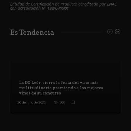
Entidad de Certificación de Producto acreditado por ENAC
con acreditación Nº
199/C-PR401
Es Tendencia
La DO León cierra la feria del vino más
multitudinaria premiando a los mejores
vinos de su concurso
26 de julio de 2026
866
8