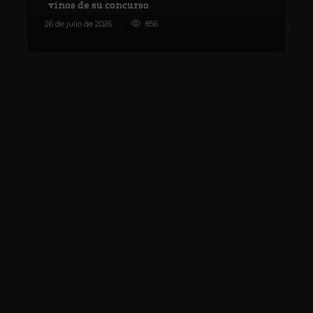
vinos de su concurso
V
26 de julio de 2026
856
8 