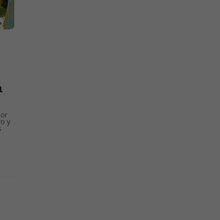
a
dor
vo y
s