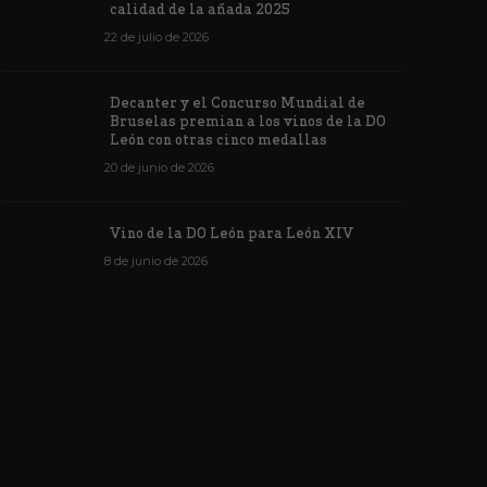
ino de la DO León para León XIV
concursos i
calidad de la añada 2025
de junio de 2026
1176
6 de junio de 202
22 de julio de 2026
Decanter y el Concurso Mundial de
Bruselas premian a los vinos de la DO
León con otras cinco medallas
20 de junio de 2026
Vino de la DO León para León XIV
8 de junio de 2026