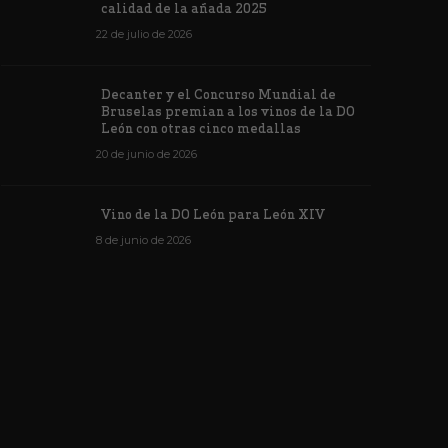
ino de la DO León para León XIV
concursos i
calidad de la añada 2025
de junio de 2026
1182
6 de junio de 202
22 de julio de 2026
Decanter y el Concurso Mundial de
Bruselas premian a los vinos de la DO
León con otras cinco medallas
20 de junio de 2026
Vino de la DO León para León XIV
8 de junio de 2026