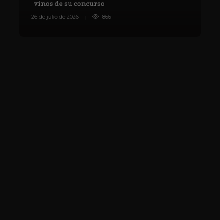
vinos de su concurso
V
26 de julio de 2026
866
8 