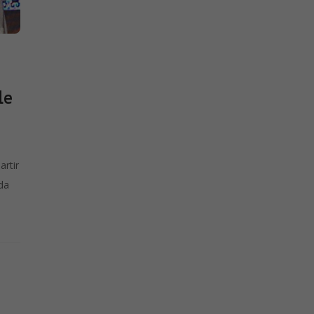
de
artir
da