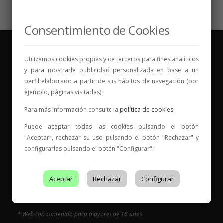
Consentimiento de Cookies
Utilizamos cookies propias y de terceros para fines analíticos
y para mostrarle publicidad personalizada en base a un
perfil elaborado a partir de sus hábitos de navegación (por
ejemplo, páginas visitadas).
Para más información consulte la
política de cookies
.
Puede aceptar todas las cookies pulsando el botón
"Aceptar", rechazar su uso pulsando el botón "Rechazar" y
configurarlas pulsando el botón "Configurar".
Vinos para compartir historias
Aceptar
Rechazar
Configurar
Elige tu vino, con quién compartirlo y comienza una
nueva historia.
* Web con contenido para mayores de 18 años