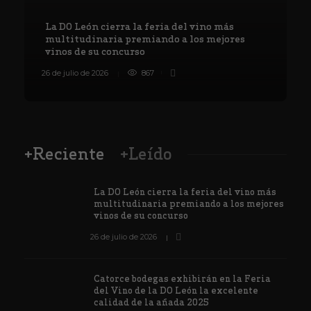
La DO León cierra la feria del vino más
multitudinaria premiando a los mejores
vinos de su concurso
26 de julio de 2026
867
8
+Reciente
+Leído
La DO León cierra la feria del vino más
multitudinaria premiando a los mejores
vinos de su concurso
26 de julio de 2026
Catorce bodegas exhibirán en la Feria
del Vino de la DO León la excelente
calidad de la añada 2025