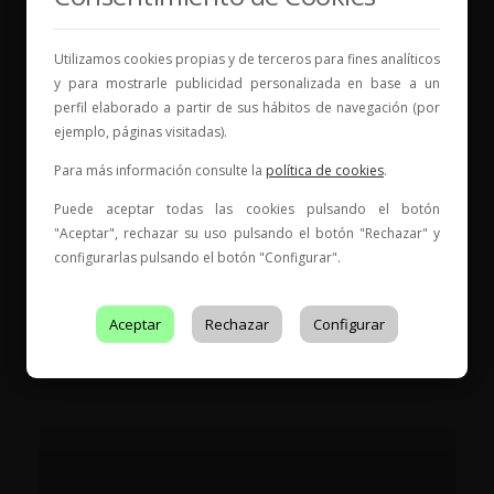
nueva historia.
Utilizamos cookies propias y de terceros para fines analíticos
* Web con contenido para mayores de 18 años
y para mostrarle publicidad personalizada en base a un
perfil elaborado a partir de sus hábitos de navegación (por
ejemplo, páginas visitadas).
Para más información consulte la
política de cookies
.
Puede aceptar todas las cookies pulsando el botón
"Aceptar", rechazar su uso pulsando el botón "Rechazar" y
Entidad de Certificación de Producto acreditado por ENAC
con acreditación Nº
199/C-PR401
configurarlas pulsando el botón "Configurar".
Aceptar
Rechazar
Configurar
Es Tendencia