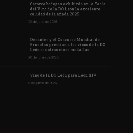
Los vinos de
Catorce bodegas exhibirán en la Feria
veintiuna m
del Vino de la DO León la excelente
ino de la DO León para León XIV
concursos i
calidad de la añada 2025
de junio de 2026
1176
6 de junio de 202
22 de julio de 2026
Decanter y el Concurso Mundial de
Bruselas premian a los vinos de la DO
León con otras cinco medallas
20 de junio de 2026
Vino de la DO León para León XIV
8 de junio de 2026