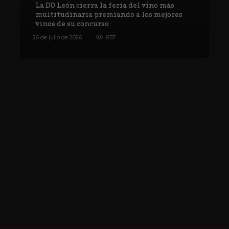
La DO León cierra la feria del vino más
multitudinaria premiando a los mejores
vinos de su concurso
V
26 de julio de 2026
857
8 