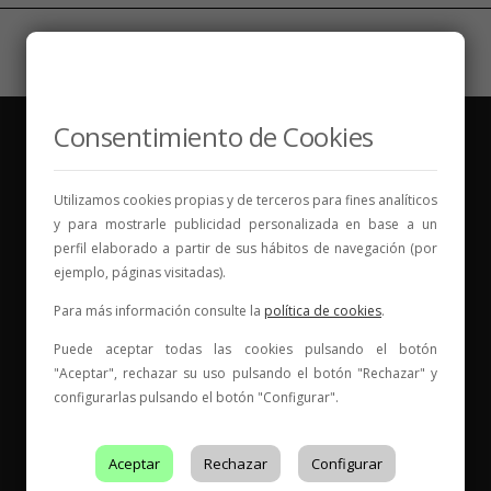
Consentimiento de Cookies
Utilizamos cookies propias y de terceros para fines analíticos
y para mostrarle publicidad personalizada en base a un
Vinos para compartir historias
perfil elaborado a partir de sus hábitos de navegación (por
ejemplo, páginas visitadas).
Elige tu vino, con quién compartirlo y comienza una
Para más información consulte la
política de cookies
.
nueva historia.
Puede aceptar todas las cookies pulsando el botón
* Web con contenido para mayores de 18 años
"Aceptar", rechazar su uso pulsando el botón "Rechazar" y
configurarlas pulsando el botón "Configurar".
Aceptar
Rechazar
Configurar