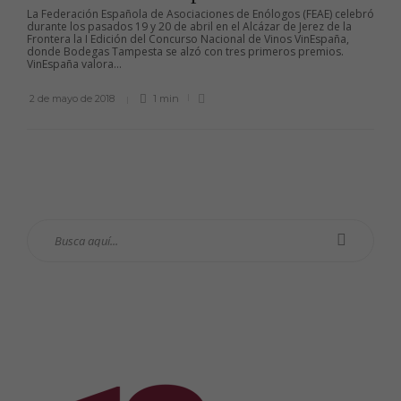
La Federación Española de Asociaciones de Enólogos (FEAE) celebró
durante los pasados 19 y 20 de abril en el Alcázar de Jerez de la
Frontera la I Edición del Concurso Nacional de Vinos VinEspaña,
donde Bodegas Tampesta se alzó con tres primeros premios.
VinEspaña valora...
2 de mayo de 2018
1 min