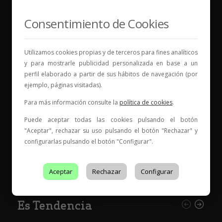
Consentimiento de Cookies
Vinos para compartir historias
Elige tu vino, con quién compartirlo y comienza una
Utilizamos cookies propias y de terceros para fines analíticos
nueva historia.
y para mostrarle publicidad personalizada en base a un
perfil elaborado a partir de sus hábitos de navegación (por
* Web con contenido para mayores de 18 años
ejemplo, páginas visitadas).
Para más información consulte la
política de cookies
.
Puede aceptar todas las cookies pulsando el botón
"Aceptar", rechazar su uso pulsando el botón "Rechazar" y
configurarlas pulsando el botón "Configurar".
Entidad de Certificación de Producto acreditado por ENAC
con acreditación Nº
199/C-PR401
Aceptar
Rechazar
Configurar
Es Tendencia