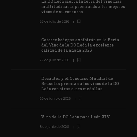
La DO León cierra la feria del vino más
multitudinaria premiando a los mejores
vinos de su concurso
26 de julio de 2026
Catorce bodegas exhibirán en la Feria
del Vino de la DO León la excelente
calidad de la añada 2025
22 de julio de 2026
Decanter y el Concurso Mundial de
Bruselas premian a los vinos de la DO
León con otras cinco medallas
20 de junio de 2026
Vino de la DO León para León XIV
8 de junio de 2026