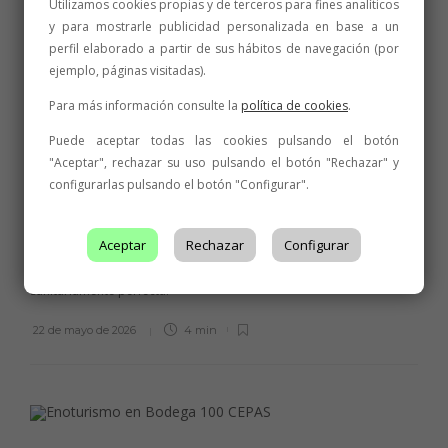
Utilizamos cookies propias y de terceros para fines analíticos
y para mostrarle publicidad personalizada en base a un
perfil elaborado a partir de sus hábitos de navegación (por
ejemplo, páginas visitadas).
Para más información consulte la
política de cookies
.
NOTICIAS
,
PREMIOS
Los vinos de la DO León de la
Puede aceptar todas las cookies pulsando el botón
añada 2025 alcanzan por
"Aceptar", rechazar su uso pulsando el botón "Rechazar" y
configurarlas pulsando el botón "Configurar".
novena vez en su historia la
calificación de ‘excelente’
Aceptar
Rechazar
Configurar
Los vinos de la DO León logran por novena vez la calificación de
‘excelente’ con la añada 2025: cuatro blancos de Albarín y ocho de
Prieto Picudo de una vendimia de 3.008.365 kilos de uva
sanitariamente perfecta.
22 de mayo de 2026
4 min