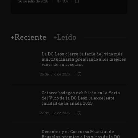
26 de julio de 2026
867
8
+Reciente
+Leído
La DO León cierra la feria del vino más
multitudinaria premiando a los mejores
vinos de su concurso
26 de julio de 2026
Catorce bodegas exhibirán en la Feria
del Vino de la DO León la excelente
calidad de la añada 2025
22 de julio de 2026
Decanter y el Concurso Mundial de
Bruselas premian a los vinos de la DO