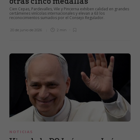
otras cinco medallas
Cien Cepas, Pardevalles, Vile y Pincerna exhiben calidad en grandes
certámenes vinícolas internacionales y elevan a 63 los
reconocimientos sumados por el Consejo Regulador.
20 de junio de 2026
2 min
NOTICIAS