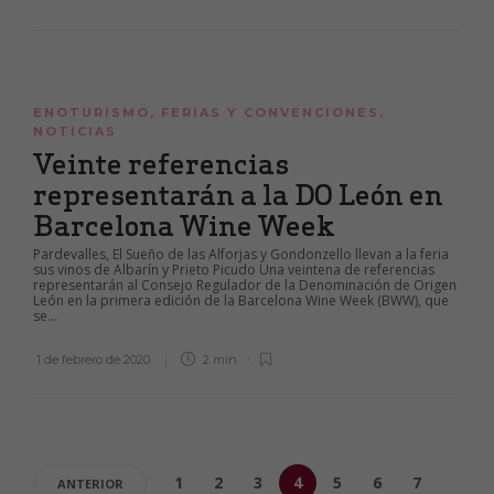
ENOTURISMO
,
FERIAS Y CONVENCIONES
,
NOTICIAS
Veinte referencias
representarán a la DO León en
Barcelona Wine Week
Pardevalles, El Sueño de las Alforjas y Gondonzello llevan a la feria
sus vinos de Albarín y Prieto Picudo Una veintena de referencias
representarán al Consejo Regulador de la Denominación de Origen
León en la primera edición de la Barcelona Wine Week (BWW), que
se...
1 de febrero de 2020
2 min
1
2
3
4
5
6
7
ANTERIOR