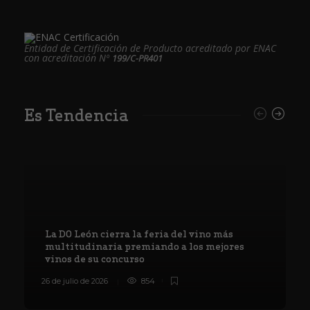
Entidad de Certificación de Producto acreditado por ENAC
con acreditación Nº
199/C-PR401
Es Tendencia
La DO León cierra la feria del vino más
multitudinaria premiando a los mejores
vinos de su concurso
26 de julio de 2026
854
8