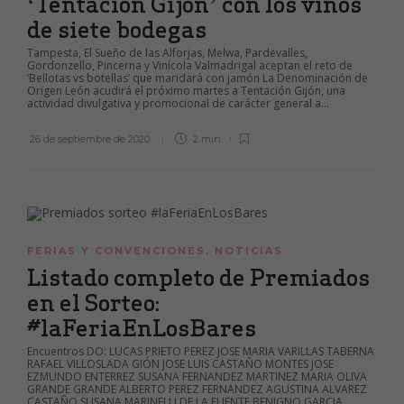
‘Tentación Gijón’ con los vinos
de siete bodegas
Tampesta, El Sueño de las Alforjas, Melwa, Pardevalles,
Gordonzello, Pincerna y Vinícola Valmadrigal aceptan el reto de
‘Bellotas vs botellas’ que maridará con jamón La Denominación de
Origen León acudirá el próximo martes a Tentación Gijón, una
actividad divulgativa y promocional de carácter general a...
26 de septiembre de 2020
2 min
FERIAS Y CONVENCIONES
,
NOTICIAS
Listado completo de Premiados
en el Sorteo:
#laFeriaEnLosBares
Encuentros DO: LUCAS PRIETO PEREZ JOSE MARIA VARILLAS TABERNA
RAFAEL VILLOSLADA GIÓN JOSE LUIS CASTAÑO MONTES JOSE
EZMUNDO ENTERREZ SUSANA FERNANDEZ MARTINEZ MARIA OLIVA
GRANDE GRANDE ALBERTO PEREZ FERNANDEZ AGUSTINA ALVAREZ
CASTAÑO SUSANA MARINELLI DE LA FUENTE BENIGNO GARCIA